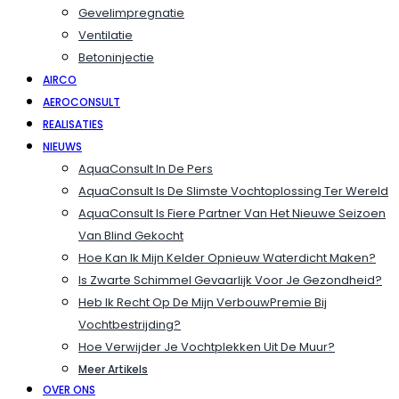
Gevelimpregnatie
Ventilatie
Betoninjectie
AIRCO
AEROCONSULT
REALISATIES
NIEUWS
AquaConsult In De Pers
AquaConsult Is De Slimste Vochtoplossing Ter Wereld
AquaConsult Is Fiere Partner Van Het Nieuwe Seizoen
Van Blind Gekocht
Hoe Kan Ik Mijn Kelder Opnieuw Waterdicht Maken?
Is Zwarte Schimmel Gevaarlijk Voor Je Gezondheid?
Heb Ik Recht Op De Mijn VerbouwPremie Bij
Vochtbestrijding?
Hoe Verwijder Je Vochtplekken Uit De Muur?
Meer Artikels
OVER ONS