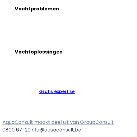
Vochtproblemen
Alle vochtproblemen
Vochtige kelder
Vochtige
muren
Opstijgend
vocht
Condensatievocht
Schimmels
Vochtoplossingen
Alle vochtoplossingen
Vochtbestrijding
methodes
Injecteren van
muren
Pleisterwerken
Kelderdichting
Kelderdrainage
Ventila
Gratis expertise
AquaConsult maakt deel uit van GroupConsult
0800 67 120
info@aquaconsult.be