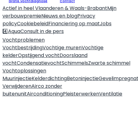
Gratis vochtdiagnose
Contact
Actief in heel Vlaanderen & Waals-Brabant
Mijn
verbouwpremie
Nieuws en blog
Privacy
policy
Cookiebeleid
Financiering op maat
Jobs
4️⃣
AquaConsult in de pers
Vochtproblemen
Vochtbestrijding
Vochtige muren
Vochtige
kelder
Opstijgend vocht
Doorslaand
vocht
Condensatievocht
Schimmels
Zwarte schimmel
Vochtoplossingen
Muurinjectie
Kelderdichting
Betoninjectie
Gevelimpregnat
Verwijderen
Airco zonder
buitenunit
Airconditioning
Pleisterwerken
Ventilatie
Close
this
module