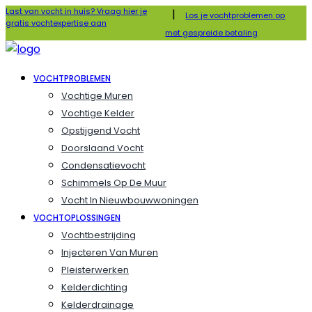
Last van vocht in huis? Vraag hier je
|
Los je vochtproblemen op
gratis vochtexpertise aan
met gespreide betaling
VOCHTPROBLEMEN
Vochtige Muren
Vochtige Kelder
Opstijgend Vocht
Doorslaand Vocht
Condensatievocht
Schimmels Op De Muur
Vocht In Nieuwbouwwoningen
VOCHTOPLOSSINGEN
Vochtbestrijding
Injecteren Van Muren
Pleisterwerken
Kelderdichting
Kelderdrainage